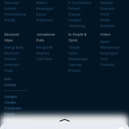
Nasional
Makro
E-Commerce
Sejarah
Industri
Keuangan
Fintech
Ekonomi
Internasional
Bursa
Startup
Profil
Energi
Korporasi
Gadget
Istilah
Teknologi
Ekonomi
Ekonomi
Jurnalisme
In-Depth &
Video
Hijau
Data
Opini
News
Energi Baru
Infografik
Telaah
Wawancara
Ekonomi
Analisis
Opini
Katalogue
Sirkular
Cek Data
Wawancara
Foto
Investasi
Laporan
Podcast
Hijau
Khusus
Info
Indeks
Insight
Center
Databoks
Event
KatadataOto