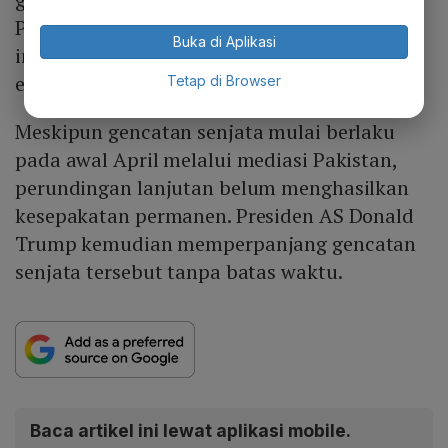
Penutupan itu memicu kekhawatiran pasar
Buka di Aplikasi
internasional terhadap gangguan pasokan
energi dunia.
Tetap di Browser
Meskipun gencatan senjata mulai berlaku
pada awal April melalui mediasi Pakistan,
perundingan lanjutan belum menghasilkan
kesepakatan permanen. Presiden AS Donald
Trump kemudian memperpanjang gencatan
senjata tersebut tanpa batas waktu.
Baca artikel ini lewat aplikasi mobile.