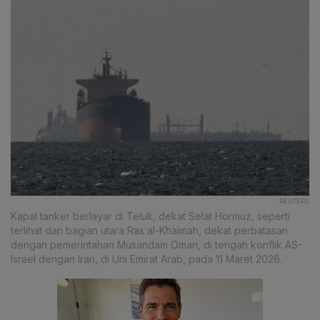
REUTERS
Kapal tanker berlayar di Teluk, dekat Selat Hormuz, seperti
terlihat dari bagian utara Ras al-Khaimah, dekat perbatasan
dengan pemerintahan Musandam Oman, di tengah konflik AS-
Israel dengan Iran, di Uni Emirat Arab, pada 11 Maret 2026.