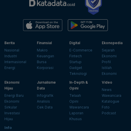
Berita
Finansial
Digital
Ekonopedia
Nasional
Makro
E-Commerce
Sejarah
Industri
Keuangan
Fintech
Ekonomi
Internasional
Bursa
Startup
Profil
Energi
Korporasi
Gadget
Istilah
Teknologi
Ekonomi
Ekonomi
Jurnalisme
In-Depth &
Video
Hijau
Data
Opini
News
Energi Baru
Infografik
Telaah
Wawancara
Ekonomi
Analisis
Opini
Katalogue
Sirkular
Cek Data
Wawancara
Foto
Investasi
Laporan
Podcast
Hijau
Khusus
Info