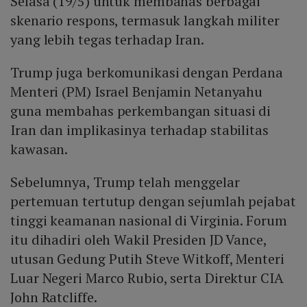
Selasa (19/5) untuk membahas berbagai
dengan Tehran, menilai insiden itu sebagai eskalasi
skenario respons, termasuk langkah militer
berbahaya yang melanggar norma internasional.
yang lebih tegas terhadap Iran.
Trump juga berkomunikasi dengan Perdana
Menteri (PM) Israel Benjamin Netanyahu
guna membahas perkembangan situasi di
Iran dan implikasinya terhadap stabilitas
kawasan.
Sebelumnya, Trump telah menggelar
pertemuan tertutup dengan sejumlah pejabat
tinggi keamanan nasional di Virginia. Forum
itu dihadiri oleh Wakil Presiden JD Vance,
utusan Gedung Putih Steve Witkoff, Menteri
Luar Negeri Marco Rubio, serta Direktur CIA
John Ratcliffe.