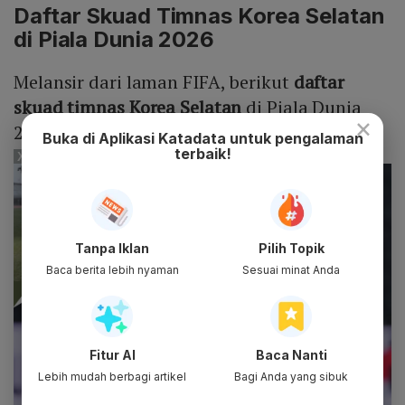
Daftar Skuad Timnas Korea Selatan
di Piala Dunia 2026
Melansir dari laman FIFA, berikut
daftar
skuad timnas Korea Selatan
di Piala Dunia
×
2026:
Buka di Aplikasi Katadata untuk pengalaman
terbaik!
X
Tanpa Iklan
Pilih Topik
Baca berita lebih nyaman
Sesuai minat Anda
Fitur AI
Baca Nanti
Lebih mudah berbagi artikel
Bagi Anda yang sibuk