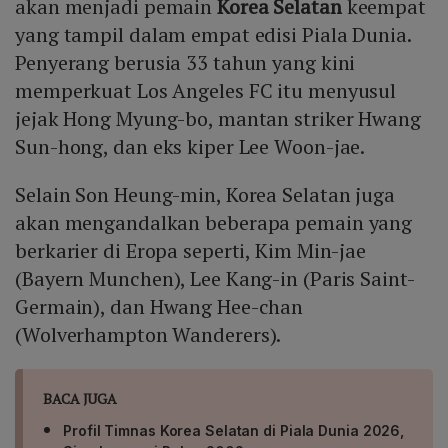
akan menjadi pemain
Korea Selatan
keempat
yang tampil dalam empat edisi Piala Dunia.
Penyerang berusia 33 tahun yang kini
memperkuat Los Angeles FC itu menyusul
jejak Hong Myung-bo, mantan striker Hwang
Sun-hong, dan eks kiper Lee Woon-jae.
Selain Son Heung-min, Korea Selatan juga
akan mengandalkan beberapa pemain yang
berkarier di Eropa seperti, Kim Min-jae
(Bayern Munchen), Lee Kang-in (Paris Saint-
Germain), dan Hwang Hee-chan
(Wolverhampton Wanderers).
BACA JUGA
Profil Timnas Korea Selatan di Piala Dunia 2026,