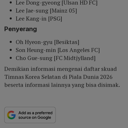
Lee Dong-gyeong [Ulsan HD FC]
Lee Jae-sung [Mainz 05]
Lee Kang-in [PSG]
Penyerang
Oh Hyeon-gyu [Besiktas]
Son Heung-min [Los Angeles FC]
Cho Gue-sung [FC Midtjylland]
Demikian informasi mengenai daftar skuad
Timnas Korea Selatan di Piala Dunia 2026
beserta informasi lainnya yang bisa disimak.