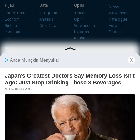
Hijau
Data
Opini
News
Energi Baru
Infografik
Telaah
Wawancara
Ekonomi
Analisis
Opini
Katalogue
Sirkular
Cek Data
Wawancara
Foto
Investasi
Laporan
Podcast
Hijau
Khusus
Info
Indeks
Insight
Center
Databoks
Event
KatadataOto
Langganan Newsletter
Email
Daftar
Ikuti Kami