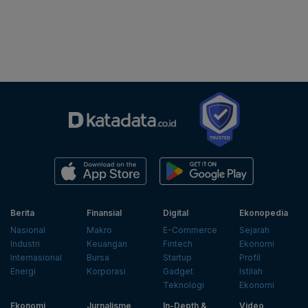
Berita
Finansial
Digital
Ekonopedia
Nasional
Makro
E-Commerce
Sejarah
Industri
Keuangan
Fintech
Ekonomi
Internasional
Bursa
Startup
Profil
Energi
Korporasi
Gadget
Istilah
Teknologi
Ekonomi
Ekonomi
Jurnalisme
In-Depth &
Video