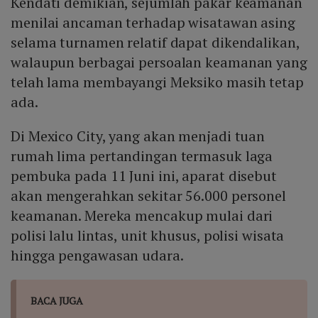
Kendati demikian, sejumlah pakar keamanan
Selain itu, kritik publik mencatat bahwa fokus
pemerintah pada wisatawan asing mengabaikan
menilai ancaman terhadap wisatawan asing
masalah keamanan yang dihadapi warga lokal, seperti
selama turnamen relatif dapat dikendalikan,
krisis orang hilang dan kekerasan kartel, yang dapat
walaupun berbagai persoalan keamanan yang
memicu protes masyarakat sipil selama turnamen.
telah lama membayangi Meksiko masih tetap
ada.
Di Mexico City, yang akan menjadi tuan
rumah lima pertandingan termasuk laga
pembuka pada 11 Juni ini, aparat disebut
akan mengerahkan sekitar 56.000 personel
keamanan. Mereka mencakup mulai dari
polisi lalu lintas, unit khusus, polisi wisata
hingga pengawasan udara.
BACA JUGA