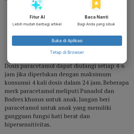
Anak umur 1-5 tahun: 120-250 mg (3.75-
Fitur AI
Baca Nanti
7.5 ml).
Lebih mudah berbagi artikel
Bagi Anda yang sibuk
Anak umur 6-12 tahun: 250-500 mg (7.5-
15 ml).
Buka di Aplikasi
Anak umur 13 tahun ke atas: 640 mg (20
Tetap di Browser
ml).
Dosis paracetamol dapat diulangi setiap 4-6
jam jika diperlukan dengan maksimum
konsumsi 4 kali dosis dalam 24 jam. Beberapa
merk paracetamol meliputi Panadol dan
Bodrex khusus untuk anak. Jangan beri
paracetamol untuk anak yang memiliki
gangguan fungsi hati berat dan
hipersensitivitas.