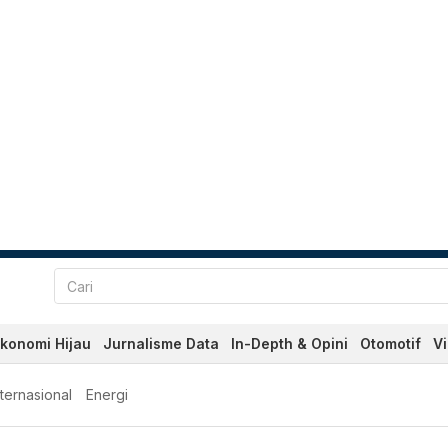
konomi Hijau
Jurnalisme Data
In-Depth & Opini
Otomotif
V
nternasional
Energi