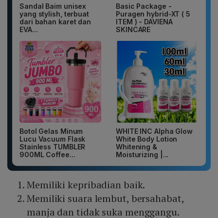
Sandal Baim unisex
Basic Package -
yang stylish, terbuat
Puragen hybrid-XT ( 5
dari bahan karet dan
ITEM ) - DAVIENA
EVA...
SKINCARE
Botol Gelas Minum
WHITE INC Alpha Glow
Lucu Vacuum Flask
White Body Lotion
Stainless TUMBLER
Whitening &
900ML Coffee...
Moisturizing |...
Memiliki kepribadian baik.
Memiliki suara lembut, bersahabat,
manja dan tidak suka menggangu.