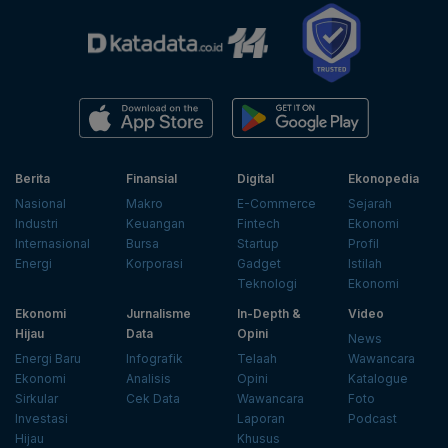
Berita
Finansial
Digital
Ekonopedia
Nasional
Makro
E-Commerce
Sejarah
Industri
Keuangan
Fintech
Ekonomi
Internasional
Bursa
Startup
Profil
Energi
Korporasi
Gadget
Istilah
Teknologi
Ekonomi
Ekonomi
Jurnalisme
In-Depth &
Video
Hijau
Data
Opini
News
Energi Baru
Infografik
Telaah
Wawancara
Ekonomi
Analisis
Opini
Katalogue
Sirkular
Cek Data
Wawancara
Foto
Investasi
Laporan
Podcast
Hijau
Khusus