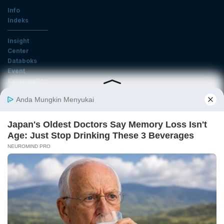
Info
Indeks
Insight
Center
Databoks
Event
KatadataOto
Langganan Newsletter
Email
Daftar
Ikuti Kami
Tentang Katadata
Advertising
Karier
Pedoman Media Siber
Kebijakan Privasi
Disclaimer
Hubungi Kami
©2026 Katadata. Hak cipta dilindungi Undang-undang.