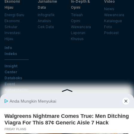
Ekonomi
Jurnalisme
In-Depth &
Video
Hijau
Data
Opini
News
Energi Baru
Infografik
Telaah
Wawancara
Ekonomi
Analisis
Opini
Katalogue
Sirkular
Cek Data
Wawancara
Foto
Investasi
Laporan
Podcast
Hijau
Khusus
Info
Indeks
Insight
Center
Databoks
Event
KatadataOto
Langganan Newsletter
Email
Daftar
Ikuti Kami