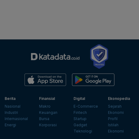
Berita
Finansial
Digital
Ekonopedia
Nasional
Makro
E-Commerce
Sejarah
Industri
Keuangan
Fintech
Ekonomi
Internasional
Bursa
Startup
Profil
Energi
Korporasi
Gadget
Istilah
Teknologi
Ekonomi