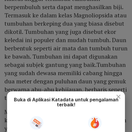
berpembuluh serta dapat menghasilkan biji.
Termasuk ke dalam kelas Magnoliopsida atau
tumbuhan berkeping dua yang biasa disebut
dikotil. Tumbuhan yang juga disebut ekor
keledai ini populer dan mudah tumbuh. Daun
berbentuk seperti air mata dan tumbuh turun
ke bawah. Tumbuhan ini dapat digunakan
sebagai subjek gantung yang baik.Tumbuhan
yang sudah dewasa memiliki cabang hingga
dua meter dengan puluhan daun yang gemuk
berwarna abu-abu kehijauan, berbaris seperti
×
tetesan.
Buka di Aplikasi Katadata untuk pengalaman
terbaik!
Media tanamnya juga sangatlah mudah
karena hanya menggunakan tanah campuran
yang dikeringkan, dengan pH yang ideal