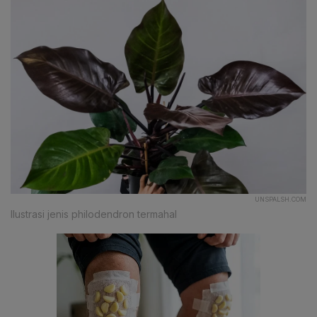
UNSPALSH.COM
Ilustrasi jenis philodendron termahal