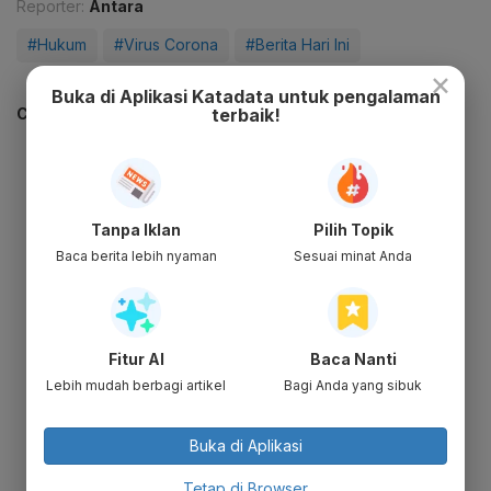
Reporter:
Antara
#Hukum
#Virus Corona
#Berita Hari Ini
×
Buka di Aplikasi Katadata untuk pengalaman
terbaik!
CEK JUGA DATA INI
Tanpa Iklan
Pilih Topik
Baca berita lebih nyaman
Sesuai minat Anda
Fitur AI
Baca Nanti
Lebih mudah berbagi artikel
Bagi Anda yang sibuk
Buka di Aplikasi
Tetap di Browser