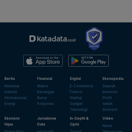
Berita
Finansial
Digital
Ekonopedia
Nasional
Makro
E-Commerce
Sejarah
Industri
Keuangan
Fintech
Ekonomi
Internasional
Bursa
Startup
Profil
Energi
Korporasi
Gadget
Istilah
Teknologi
Ekonomi
Ekonomi
Jurnalisme
In-Depth &
Video
Hijau
Data
Opini
News
Energi Baru
Infografik
Telaah
Wawancara