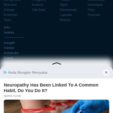
Ekonomi
Analisis
Opini
Katalogue
Sirkular
Cek Data
Wawancara
Foto
Investasi
Laporan
Podcast
Hijau
Khusus
Info
Indeks
Insight
Center
Databoks
Event
KatadataOto
Langganan Newsletter
Email
Daftar
Ikuti Kami