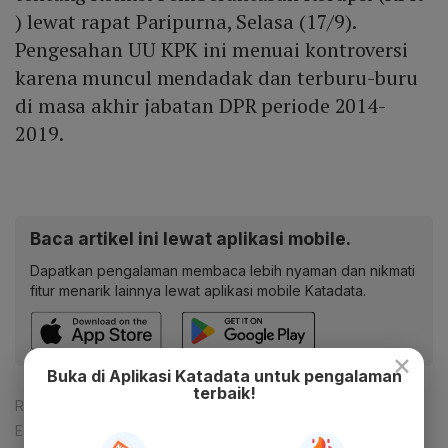
) lewat rapat Paripurna, Selasa (17/9).
Pengesahan UU KPK ini menuai kontroversi
karena muncul mendadak dan terburu-buru
di masa akhir jabatan DPR periode 2014-
2019.
Baca artikel ini lewat aplikasi mobile.
Dapatkan pengalaman membaca lebih nyaman dan nikmati
fitur menarik lainnya lewat aplikasi mobile Katadata.
×
Buka di Aplikasi Katadata untuk pengalaman
terbaik!
Reporter:
Dimas Jarot Bayu
Editor:
Ekarina