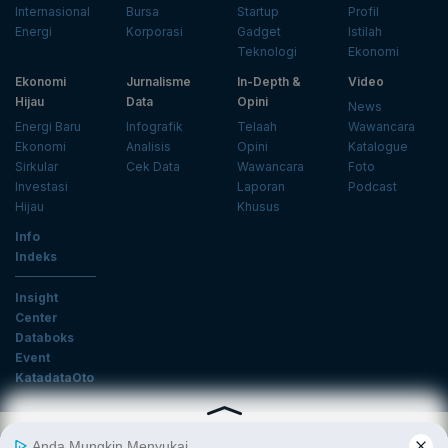
Internasional
Bursa
Startup
Profil
Energi
Korporasi
Gadget
Istilah
Teknologi
Ekonomi
Ekonomi
Jurnalisme
In-Depth &
Video
Hijau
Data
Opini
News
Energi Baru
Infografik
Telaah
Wawancara
Ekonomi
Analisis
Opini
Katalogue
Sirkular
Cek Data
Wawancara
Foto
Investasi
Laporan
Podcast
Hijau
Khusus
Info
Indeks
Insight
Center
Databoks
Event
KatadataOto
Langganan Newsletter