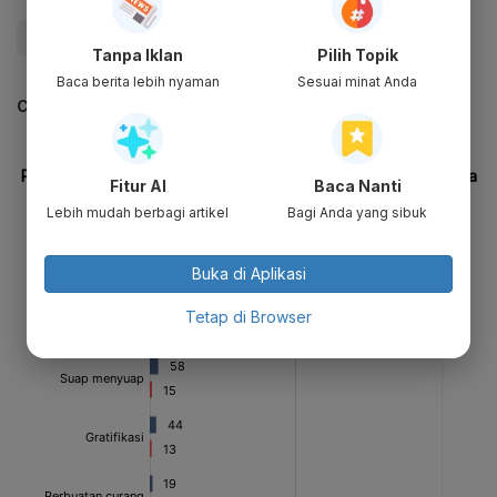
#Revisi UU KPK
#KPK
#Migas
#Korupsi
Tanpa Iklan
Pilih Topik
Baca berita lebih nyaman
Sesuai minat Anda
CEK JUGA DATA INI
Fitur AI
Baca Nanti
Lebih mudah berbagi artikel
Bagi Anda yang sibuk
Buka di Aplikasi
Tetap di Browser