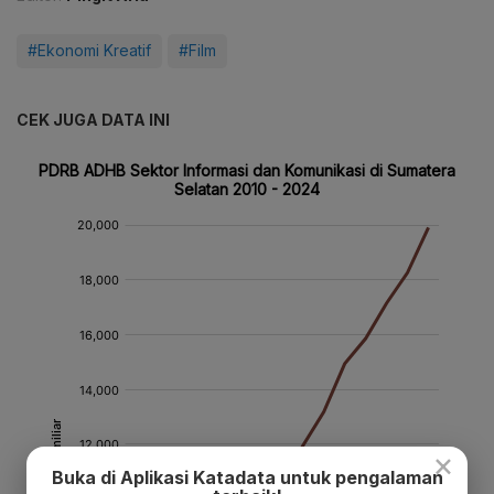
#Ekonomi Kreatif
#Film
CEK JUGA DATA INI
×
Buka di Aplikasi Katadata untuk pengalaman