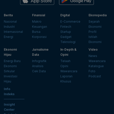
Berita
Finansial
Digital
Ekonopedia
Nasional
Makro
E-Commerce
Sejarah
Industri
Keuangan
Fintech
Ekonomi
Internasional
Bursa
Startup
Profil
Energi
Korporasi
Gadget
Istilah
Teknologi
Ekonomi
Ekonomi
Jurnalisme
In-Depth &
Video
Hijau
Data
Opini
News
Energi Baru
Infografik
Telaah
Wawancara
Ekonomi
Analisis
Opini
Katalogue
Sirkular
Cek Data
Wawancara
Foto
Investasi
Laporan
Podcast
Hijau
Khusus
Info
Indeks
Insight
Center