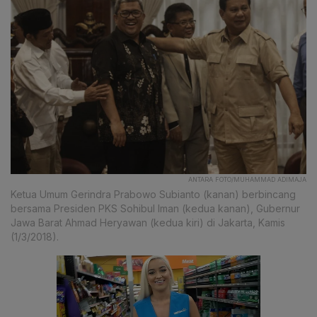
ANTARA FOTO/MUHAMMAD ADIMAJA
Ketua Umum Gerindra Prabowo Subianto (kanan) berbincang
bersama Presiden PKS Sohibul Iman (kedua kanan), Gubernur
Jawa Barat Ahmad Heryawan (kedua kiri) di Jakarta, Kamis
(1/3/2018).