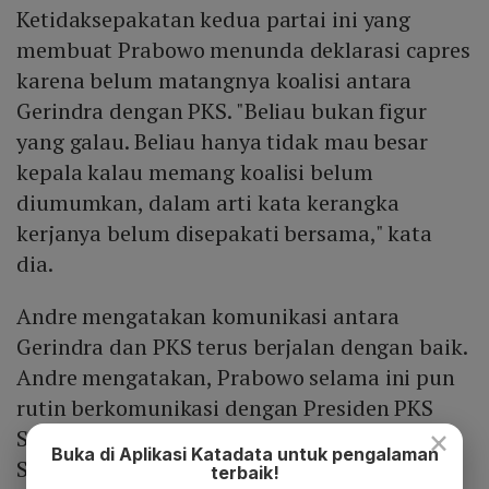
Ketidaksepakatan kedua partai ini yang
membuat Prabowo menunda deklarasi capres
karena belum matangnya koalisi antara
Gerindra dengan PKS. "Beliau bukan figur
yang galau. Beliau hanya tidak mau besar
kepala kalau memang koalisi belum
diumumkan, dalam arti kata kerangka
kerjanya belum disepakati bersama," kata
dia.
Andre mengatakan komunikasi antara
Gerindra dan PKS terus berjalan dengan baik.
Andre mengatakan, Prabowo selama ini pun
rutin berkomunikasi dengan Presiden PKS
×
Sohibul Iman dan Ketua Majelis Syuro Salim
Buka di Aplikasi Katadata untuk pengalaman
Segaf Al Jufrie.
terbaik!