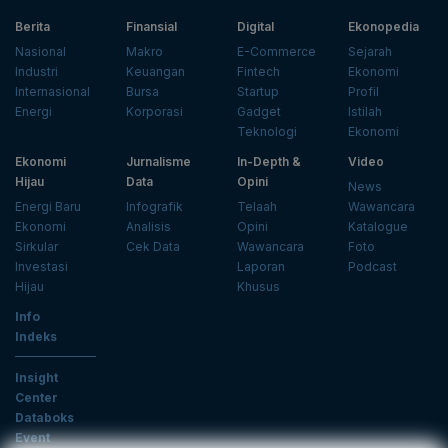
Berita
Finansial
Digital
Ekonopedia
Nasional
Makro
E-Commerce
Sejarah
Industri
Keuangan
Fintech
Ekonomi
Internasional
Bursa
Startup
Profil
Energi
Korporasi
Gadget
Istilah
Teknologi
Ekonomi
Ekonomi
Jurnalisme
In-Depth &
Video
Hijau
Data
Opini
News
Energi Baru
Infografik
Telaah
Wawancara
Ekonomi
Analisis
Opini
Katalogue
Sirkular
Cek Data
Wawancara
Foto
Investasi
Laporan
Podcast
Hijau
Khusus
Info
Indeks
Insight
Center
Databoks
Event