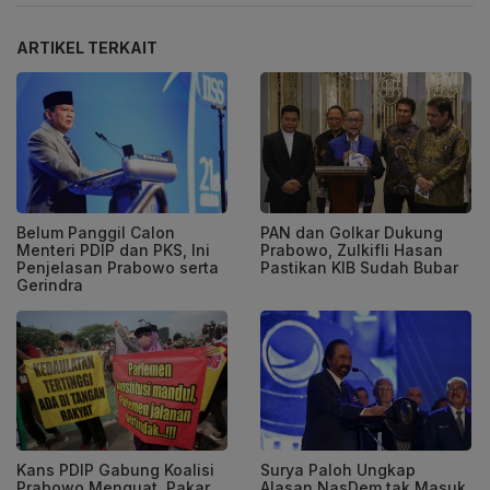
ARTIKEL TERKAIT
Belum Panggil Calon
PAN dan Golkar Dukung
Menteri PDIP dan PKS, Ini
Prabowo, Zulkifli Hasan
Penjelasan Prabowo serta
Pastikan KIB Sudah Bubar
Gerindra
Kans PDIP Gabung Koalisi
Surya Paloh Ungkap
Prabowo Menguat, Pakar
Alasan NasDem tak Masuk