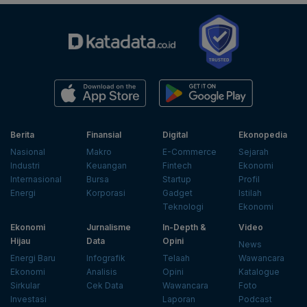
Berita
Finansial
Digital
Ekonopedia
Nasional
Makro
E-Commerce
Sejarah
Industri
Keuangan
Fintech
Ekonomi
Internasional
Bursa
Startup
Profil
Energi
Korporasi
Gadget
Istilah
Teknologi
Ekonomi
Ekonomi
Jurnalisme
In-Depth &
Video
Hijau
Data
Opini
News
Energi Baru
Infografik
Telaah
Wawancara
Ekonomi
Analisis
Opini
Katalogue
Sirkular
Cek Data
Wawancara
Foto
Investasi
Laporan
Podcast