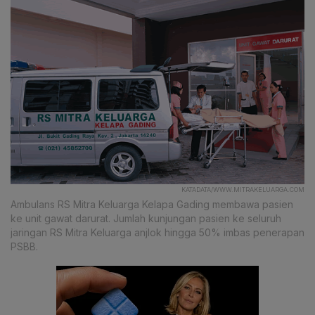
KATADATA/WWW.MITRAKELUARGA.COM
Ambulans RS Mitra Keluarga Kelapa Gading membawa pasien
ke unit gawat darurat. Jumlah kunjungan pasien ke seluruh
jaringan RS Mitra Keluarga anjlok hingga 50% imbas penerapan
PSBB.