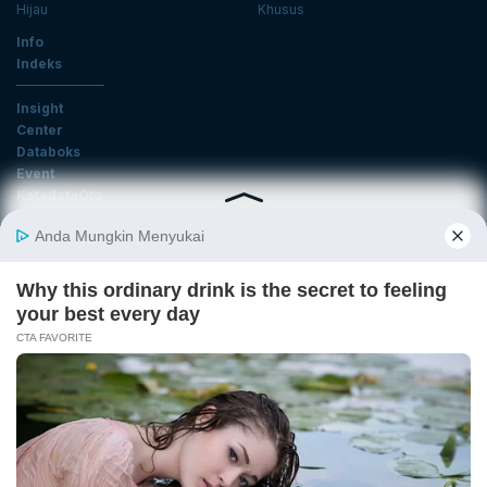
Hijau
Khusus
Info
Indeks
Insight
Center
Databoks
Event
KatadataOto
Langganan Newsletter
Email
Daftar
Ikuti Kami
Tentang Katadata
Advertising
Karier
Pedoman Media Siber
Kebijakan Privasi
Disclaimer
Hubungi Kami