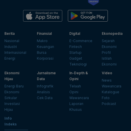
Berita
Finansial
Digital
Ekonopedia
Nasional
Makro
E-Commerce
Sejarah
Industri
Keuangan
Fintech
Ekonomi
Internasional
Bursa
Startup
Profil
Energi
Korporasi
Gadget
Istilah
Teknologi
Ekonomi
Ekonomi
Jurnalisme
In-Depth &
Video
Hijau
Data
Opini
News
Energi Baru
Infografik
Telaah
Wawancara
Ekonomi
Analisis
Opini
Katalogue
Sirkular
Cek Data
Wawancara
Foto
Investasi
Laporan
Podcast
Hijau
Khusus
Info
Indeks