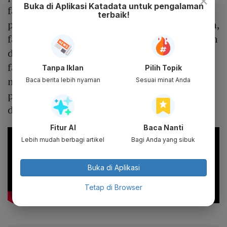
×
Buka di Aplikasi Katadata untuk pengalaman
fasilitas khusus alat kesehatan untuk
terbaik!
penanganan Covid-19 sebesar Rp2,176 triliun,
fasilitas untuk pemerintah pusat, pemerintah
daerah atau BLU sebesar Rp561 miliar, dan
fasilitas untuk lembaga non-profit Rp144
Tanpa Iklan
Pilih Topik
miliar. Dengan adanya vaksin, diharapkan
Baca berita lebih nyaman
Sesuai minat Anda
pemulihan ekonomi nasional pasca Covid-19
dapat segera terealisasi pada 2021.
Fitur AI
Baca Nanti
Lebih mudah berbagi artikel
Bagi Anda yang sibuk
Buka di Aplikasi
Tetap di Browser