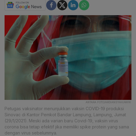
ANTARA FOTO/ARDIANSYAH/AWW.
Petugas vaksinator menunjukkan vaksin COVID-19 produksi
Sinovac di Kantor Pemkot Bandar Lampung, Lampung, Jumat
(29/1/2021). Meski ada varian baru Covid-19, vaksin virus
corona bisa tetap efektif jika memiliki spike protein yang sama
dengan virus sebelumnya.