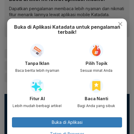
Dapatkan pengalaman membaca lebih nyaman dan nikmati
fitur menarik lainnya lewat aplikasi mobile Katadata.
×
Buka di Aplikasi Katadata untuk pengalaman
terbaik!
#Vaksin Virus Corona
#Covid-19
#Virus Corona
Tanpa Iklan
Pilih Topik
#Pandemi Corona
#Pandemi
#Jakarta
Baca berita lebih nyaman
Sesuai minat Anda
#Gerakan 3M
Fitur AI
Baca Nanti
Masyarakat dapat mencegah penyebaran virus corona
Lebih mudah berbagi artikel
Bagi Anda yang sibuk
dengan menerapkan 3M, yaitu: memakai masker, mencuci
tangan, menjaga jarak sekaligus menjauhi kerumunan. Klik
di sini
untuk info selengkapnya.
Buka di Aplikasi
#satgascovid19 #ingatpesanibu #pakaimasker #jagajarak
#cucitangan
Tetap di Browser