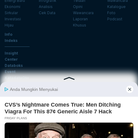
Energi Baru
Infografik
Telaah
Wawancara
Ekonomi
Analisis
Opini
Katalogue
Sirkular
Cek Data
Wawancara
Foto
Investasi
Laporan
Podcast
Hijau
Khusus
Info
Indeks
Insight
Center
Databoks
Event
KatadataOto
Langganan Newsletter
Email
Daftar
Ikuti Kami