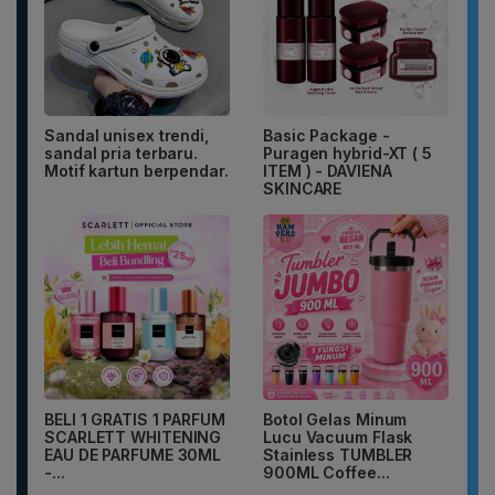
Sandal unisex trendi,
Basic Package -
sandal pria terbaru.
Puragen hybrid-XT ( 5
Motif kartun berpendar.
ITEM ) - DAVIENA
SKINCARE
BELI 1 GRATIS 1 PARFUM
Botol Gelas Minum
SCARLETT WHITENING
Lucu Vacuum Flask
EAU DE PARFUME 30ML
Stainless TUMBLER
-...
900ML Coffee...