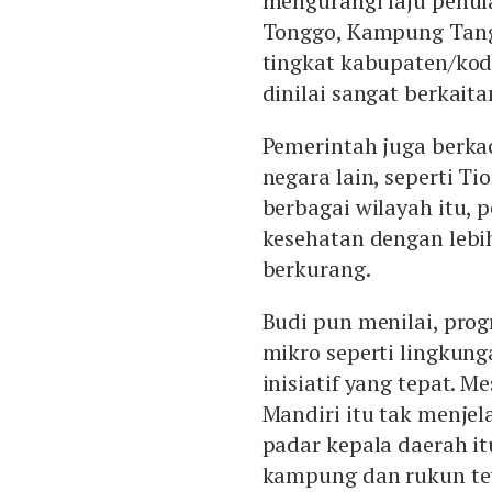
mengurangi laju penula
Tonggo, Kampung Tangg
tingkat kabupaten/kody
dinilai sangat berkait
Pemerintah juga berk
negara lain, seperti T
berbagai wilayah itu,
kesehatan dengan lebi
berkurang.
Budi pun menilai, pro
mikro seperti lingkun
inisiatif yang tepat. 
Mandiri itu tak menje
padar kepala daerah it
kampung dan rukun tet