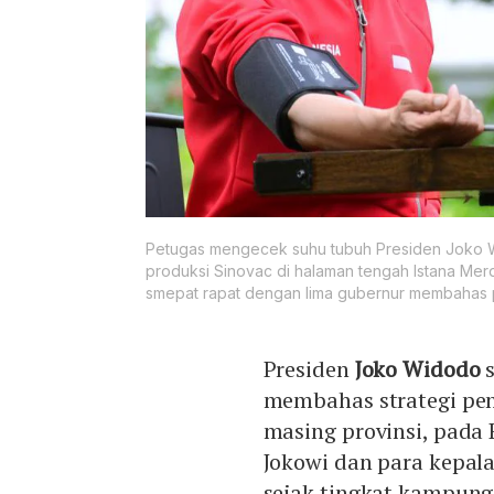
Petugas mengecek suhu tubuh Presiden Joko Wi
produksi Sinovac di halaman tengah Istana Mer
smepat rapat dengan lima gubernur membahas
Presiden
Joko Widodo
s
membahas strategi p
masing provinsi, pada 
Jokowi dan para kepa
sejak tingkat kampung