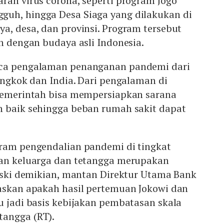
ran virus corona, seperti program Jogo
uh, hingga Desa Siaga yang dilakukan di
a, desa, dan provinsi. Program tersebut
an dengan budaya asli Indonesia.
aca pengalaman penanganan pandemi dari
iongkok dan India. Dari pengalaman di
 pemerintah bisa mempersiapkan sarana
h baik sehingga beban rumah sakit dapat
gram pengendalian pandemi di tingkat
gan keluarga dan tetangga merupakan
Meski demikian, mantan Direktur Utama Bank
laskan apakah hasil pertemuan Jokowi dan
u jadi basis kebijakan pembatasan skala
angga (RT).