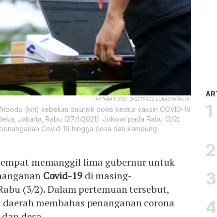
AR
ANTARA FOTO/HO/SETPRES-LUKAS/WPA/HP.
dodo (kiri) sebelum disuntik dosis kedua vaksin COVID-19
deka, Jakarta, Rabu (27/1/2021). Jokowi pada Rabu (3/2)
 penanganan Covid-19 hingga desa dan kampung.
empat memanggil lima gubernur untuk
enanganan
Covid-19
di masing-
Rabu (3/2). Dalam pertemuan tersebut,
la daerah membahas penanganan corona
 dan desa.