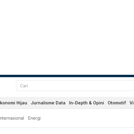
konomi Hijau
Jurnalisme Data
In-Depth & Opini
Otomotif
V
Internasional
Energi