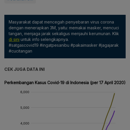
Masyarakat dapat mencegah penyebaran virus corona
dengan menerapkan 3M, yaitu: memakai masker, mencuci
tangan, menjaga jarak sekaligus menjauhi kerumunan. Klik
di sini
untuk info selengkapnya.
#satgascovid19 #ingatpesanibu #pakaimasker #jagajarak
#cucitangan
CEK JUGA DATA INI