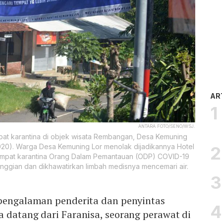
AR
ANTARA FOTO/SENO/WSJ.
pat karantina di objek wisata Rembangan, Desa Kemuning
/2020). Warga Desa Kemuning Lor menolak dijadikannya Hotel
tempat karantina Orang Dalam Pemantauan (ODP) COVID-19
tinggian dan dikhawatirkan limbah medisnya mencemari air.
 pengalaman penderita dan penyintas
ya datang dari Faranisa, seorang perawat di