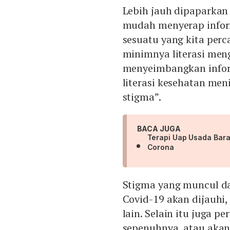
Lebih jauh dipaparkan 
mudah menyerap inform
sesuatu yang kita perc
minimnya literasi me
menyeimbangkan inform
literasi kesehatan me
stigma”.
BACA JUGA
Terapi Uap Usada Bar
Corona
Stigma yang muncul dal
Covid-19 akan dijauhi, 
lain. Selain itu juga 
sepenuhnya, atau akan