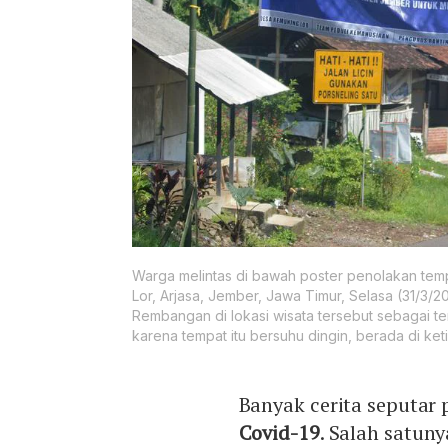
Warga melintas di bawah poster penolakan tem
Lor, Arjasa, Jember, Jawa Timur, Selasa (31/3
Rembangan di lokasi wisata tersebut sebagai 
karena tempat itu bersuhu dingin, berada di ke
Banyak cerita seputar
Covid-19
. Salah satun