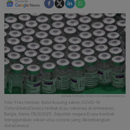
ANTARA FOTO/REUTERS/YVES HERMAN/AWW/SA.
Foto Yves Herman. Botol kosong vaksin COVID-19
Oxford/AstraZeneca terlihat di pu vaksinasi di Antwerpen,
Belgia, Kamis (18/3/2021). Sejumlah negara Eropa kembali
menggunakan vaksin virus corona yang dikembangkan
AstraZeneca.