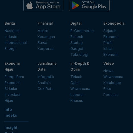
Berita
Finansial
Digital
Ekonopedia
Nasional
Makro
E-Commerce
Sejarah
Industri
Keuangan
Fintech
Ekonomi
Internasional
Bursa
Startup
Profil
Energi
Korporasi
Gadget
Istilah
Teknologi
Ekonomi
Ekonomi
Jurnalisme
In-Depth &
Video
Hijau
Data
Opini
News
Energi Baru
Infografik
Telaah
Wawancara
Ekonomi
Analisis
Opini
Katalogue
Sirkular
Cek Data
Wawancara
Foto
Investasi
Laporan
Podcast
Hijau
Khusus
Info
Indeks
Insight