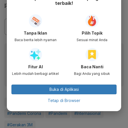
terbaik!
penduduk.
Tanpa Iklan
Pilih Topik
Baca berita lebih nyaman
Sesuai minat Anda
Baca artikel ini lewat aplikasi mobile.
Dapatkan pengalaman membaca lebih nyaman dan nikmati
fitur menarik lainnya lewat aplikasi mobile Katadata.
Fitur AI
Baca Nanti
Lebih mudah berbagi artikel
Bagi Anda yang sibuk
Buka di Aplikasi
Tetap di Browser
#Vaksin Virus Corona
#Covid-19
#Virus Corona
#Pandemi Corona
#Pandemi
#Internasional
#Gerakan 3M