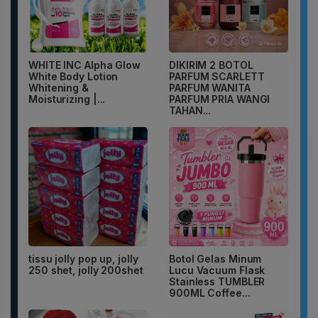
WHITE INC Alpha Glow
DIKIRIM 2 BOTOL
White Body Lotion
PARFUM SCARLETT
Whitening &
PARFUM WANITA
Moisturizing |...
PARFUM PRIA WANGI
TAHAN...
tissu jolly pop up, jolly
Botol Gelas Minum
250 shet, jolly 200shet
Lucu Vacuum Flask
Stainless TUMBLER
900ML Coffee...