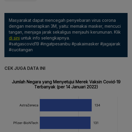
Masyarakat dapat mencegah penyebaran virus corona
dengan menerapkan 3M, yaitu: memakai masker, mencuci
tangan, menjaga jarak sekaligus menjauhi kerumunan. Klik
di sini
untuk info selengkapnya.
#satgascovid19 #ingatpesanibu #pakaimasker #jagajarak
#cucitangan
CEK JUGA DATA INI