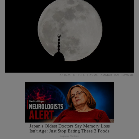
ANTARA FOTO/REUTERS/MUHAMMAD HAMED/WSJ/DJ