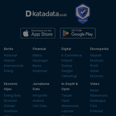
Berita
Finansial
Digital
Ekonopedia
Nasional
Makro
E-Commerce
Sejarah
Industri
Keuangan
Fintech
Ekonomi
Internasional
Bursa
Startup
Profil
Energi
Korporasi
Gadget
Istilah
Teknologi
Ekonomi
Ekonomi
Jurnalisme
In-Depth &
Video
Hijau
Data
Opini
News
Energi Baru
Infografik
Telaah
Wawancara
Ekonomi
Analisis
Opini
Katalogue
Sirkular
Cek Data
Wawancara
Foto
Investasi
Laporan
Podcast