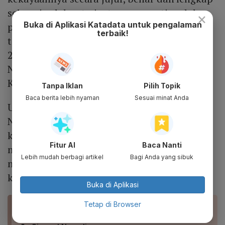
sebagai salah satu instrumen penting dalam
×
Buka di Aplikasi Katadata untuk pengalaman
pencegahan korupsi. Apalagi pelaporan
terbaik!
tersebut adalah amanat Undang-undang No
28 tahun 1999 tentang Penyelenggaraan
Negara Yang Bersih dan Bebas Dari Korupsi,
Kolusi, Dan Nepotisme.
Tanpa Iklan
Pilih Topik
Baca berita lebih nyaman
Sesuai minat Anda
Undang-Undang mewajibkan Penyelenggara
Negara bersedia untuk diperiksa
kekayaannya sebelum, selama, dan setelah
Fitur AI
Baca Nanti
menjabat. Penyelenggara Negara juga wajib
Lebih mudah berbagi artikel
Bagi Anda yang sibuk
melaporkan dan mengumumkan
kekayaannya sebelum dan setelah menjabat.
Buka di Aplikasi
Tetap di Browser
BACA JUGA
Antiklimaks Tutup Bukunya Kasus Korupsi BLBI