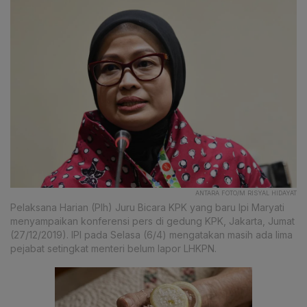
ANTARA FOTO/M RISYAL HIDAYAT
Pelaksana Harian (Plh) Juru Bicara KPK yang baru Ipi Maryati
menyampaikan konferensi pers di gedung KPK, Jakarta, Jumat
(27/12/2019). IPI pada Selasa (6/4) mengatakan masih ada lima
pejabat setingkat menteri belum lapor LHKPN.