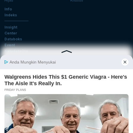
Hijau
Khusus
Info
Indeks
Insight
Center
Databoks
Event
KatadataOto
Langganan Newsletter
Email
Daftar
Ikuti Kami
Tentang Katadata
Advertising
Karier
Pedoman Media Siber
Kebijakan Privasi
Disclaimer
Hubungi Kami
©2026 Katadata. Hak cipta dilindungi Undang-undang.