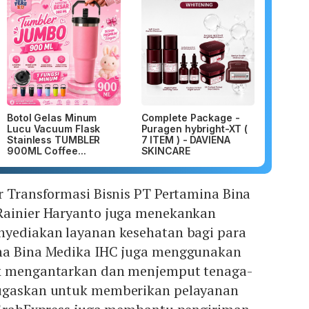
Botol Gelas Minum
Complete Package -
Lucu Vacuum Flask
Puragen hybright-XT (
Stainless TUMBLER
7 ITEM ) - DAVIENA
900ML Coffee...
SKINCARE
r Transformasi Bisnis PT Pertamina Bina
Rainier Haryanto juga menekankan
nyediakan layanan kesehatan bagi para
ina Bina Medika IHC juga menggunakan
k mengantarkan dan menjemput tenaga-
tugaskan untuk memberikan pelayanan