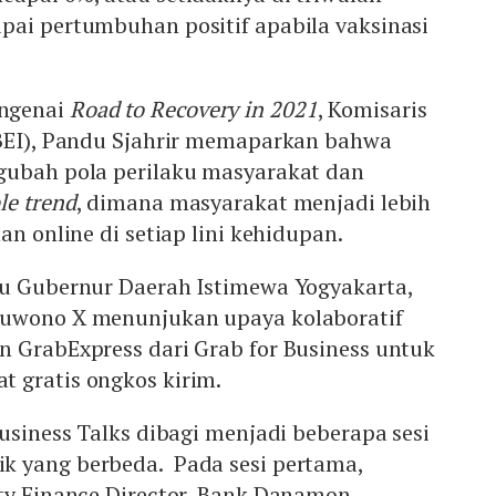
pai pertumbuhan positif apabila vaksinasi
ngenai
Road to Recovery in 2021
, Komisaris
(BEI), Pandu Sjahrir memaparkan bahwa
gubah pola perilaku masyarakat dan
ble trend
, dimana masyarakat menjadi lebih
an online di setiap lini kehidupan.
tu Gubernur Daerah Istimewa Yogyakarta,
Buwono X menunjukan upaya kolaboratif
n GrabExpress dari Grab for Business untuk
 gratis ongkos kirim.
Business Talks dibagi menjadi beberapa sesi
 yang berbeda. Pada sesi pertama,
ity Finance Director, Bank Danamon