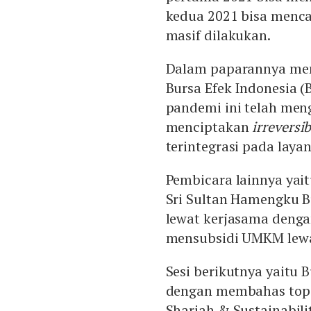
kedua 2021 bisa menca
masif dilakukan.
Dalam paparannya me
Bursa Efek Indonesia 
pandemi ini telah men
menciptakan
irreversi
terintegrasi pada layan
Pembicara lainnya yai
Sri Sultan Hamengku 
lewat kerjasama denga
mensubsidi UMKM lewat
Sesi berikutnya yaitu 
dengan membahas topik
Shariah & Sustainabil