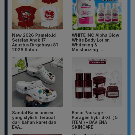
New 2026 Pamelo.id
WHITE INC Alpha Glow
Setelan Anak 17
White Body Lotion
Agustus Dirgahayu 81
Whitening &
2026 Katun...
Moisturizing |...
Sandal Baim unisex
Basic Package -
yang stylish, terbuat
Puragen hybrid-XT ( 5
dari bahan karet dan
ITEM ) - DAVIENA
EVA...
SKINCARE