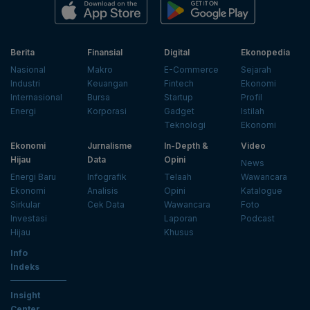
Berita
Finansial
Digital
Ekonopedia
Nasional
Makro
E-Commerce
Sejarah
Industri
Keuangan
Fintech
Ekonomi
Internasional
Bursa
Startup
Profil
Energi
Korporasi
Gadget
Istilah
Teknologi
Ekonomi
Ekonomi
Jurnalisme
In-Depth &
Video
Hijau
Data
Opini
News
Energi Baru
Infografik
Telaah
Wawancara
Ekonomi
Analisis
Opini
Katalogue
Sirkular
Cek Data
Wawancara
Foto
Investasi
Laporan
Podcast
Hijau
Khusus
Info
Indeks
Insight
Center