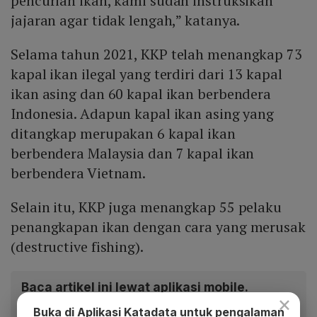
pencurian ikan, kami sudah instruksikan
jajaran agar tidak lengah,” katanya.
Selama tahun 2021, KKP telah menangkap 73
kapal ikan ilegal yang terdiri dari 13 kapal
ikan asing dan 60 kapal ikan berbendera
Indonesia. Adapun kapal ikan asing yang
ditangkap merupakan 6 kapal ikan
berbendera Malaysia dan 7 kapal ikan
berbendera Vietnam.
Selain itu, KKP juga menangkap 55 pelaku
penangkapan ikan dengan cara yang merusak
(destructive fishing).
Baca artikel ini lewat aplikasi mobile.
×
Dapatkan pengalaman membaca lebih nyaman dan nikmati
Buka di Aplikasi Katadata untuk pengalaman