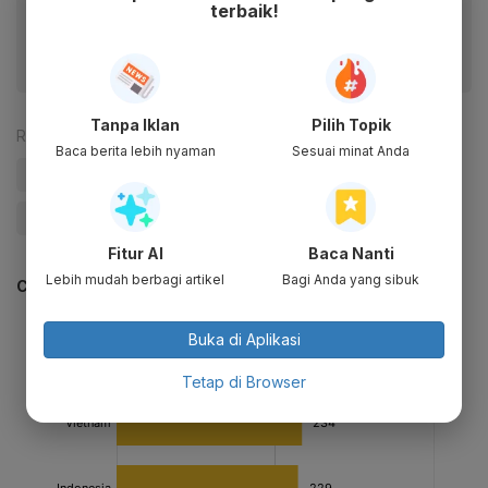
terbaik!
fitur menarik lainnya lewat aplikasi mobile Katadata.
Tanpa Iklan
Pilih Topik
Reporter:
Antara
Baca berita lebih nyaman
Sesuai minat Anda
#Kapal
#Kapal Ilegal
#Kementerian Kelautan dan Perikanan (KKP)
Fitur AI
Baca Nanti
Lebih mudah berbagi artikel
Bagi Anda yang sibuk
CEK JUGA DATA INI
Buka di Aplikasi
Tetap di Browser