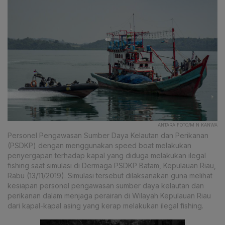
ANTARA FOTO/M N KANWA
Personel Pengawasan Sumber Daya Kelautan dan Perikanan
(PSDKP) dengan menggunakan speed boat melakukan
penyergapan terhadap kapal yang diduga melakukan ilegal
fishing saat simulasi di Dermaga PSDKP Batam, Kepulauan Riau,
Rabu (13/11/2019). Simulasi tersebut dilaksanakan guna melihat
kesiapan personel pengawasan sumber daya kelautan dan
perikanan dalam menjaga perairan di Wilayah Kepulauan Riau
dari kapal-kapal asing yang kerap melakukan ilegal fishing.