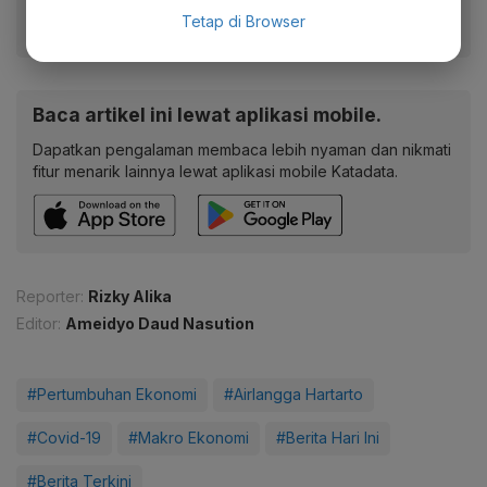
Ikuti kami
Tetap di Browser
Baca artikel ini lewat aplikasi mobile.
Dapatkan pengalaman membaca lebih nyaman dan nikmati
fitur menarik lainnya lewat aplikasi mobile Katadata.
Reporter:
Rizky Alika
Editor:
Ameidyo Daud Nasution
#Pertumbuhan Ekonomi
#Airlangga Hartarto
#Covid-19
#Makro Ekonomi
#Berita Hari Ini
#Berita Terkini