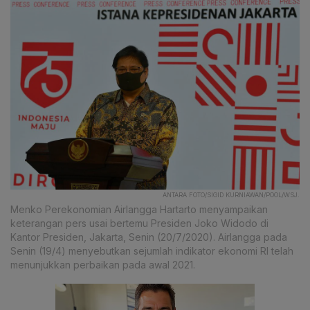
ANTARA FOTO/SIGID KURNIAWAN/POOL/WSJ.
Menko Perekonomian Airlangga Hartarto menyampaikan
keterangan pers usai bertemu Presiden Joko Widodo di
Kantor Presiden, Jakarta, Senin (20/7/2020). Airlangga pada
Senin (19/4) menyebutkan sejumlah indikator ekonomi RI telah
menunjukkan perbaikan pada awal 2021.