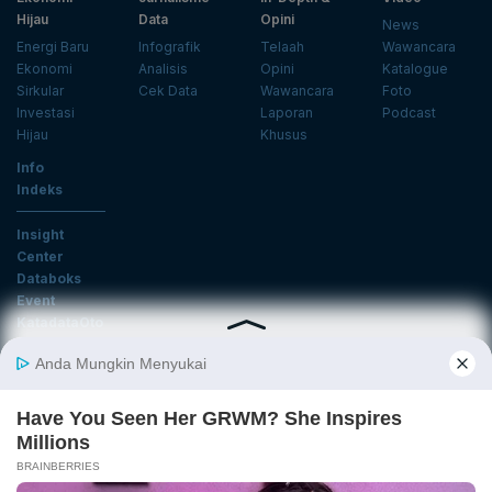
Hijau
Data
Opini
News
Energi Baru
Infografik
Telaah
Wawancara
Ekonomi
Analisis
Opini
Katalogue
Sirkular
Cek Data
Wawancara
Foto
Investasi
Laporan
Podcast
Hijau
Khusus
Info
Indeks
Insight
Center
Databoks
Event
KatadataOto
Langganan Newsletter
Email
Daftar
Ikuti Kami