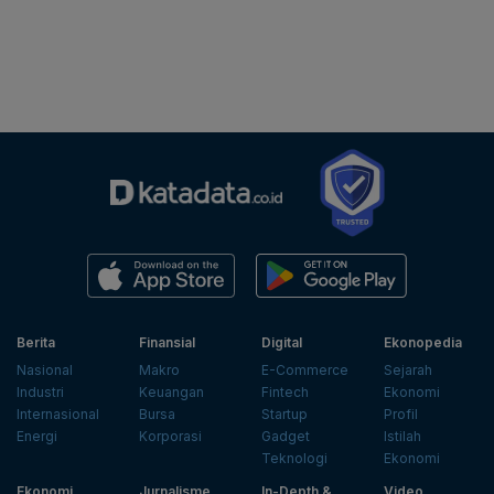
Berita
Finansial
Digital
Ekonopedia
Nasional
Makro
E-Commerce
Sejarah
Industri
Keuangan
Fintech
Ekonomi
Internasional
Bursa
Startup
Profil
Energi
Korporasi
Gadget
Istilah
Teknologi
Ekonomi
Ekonomi
Jurnalisme
In-Depth &
Video