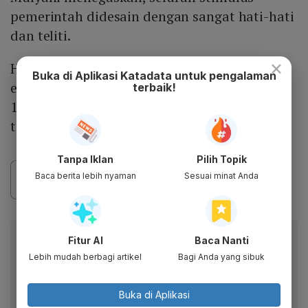
pemerintah didesain dengan sangat hati-hati
dan teliti.
×
Hal yang penting, selain mendorong
Buka di Aplikasi Katadata untuk pengalaman
ekonomi, pemerintah tak ingin kasus Covid-
terbaik!
19 kembali meningkat. "Ini selalu dicari titik
tengahnya," ujar Menkeu.
Tanpa Iklan
Pilih Topik
Baca berita lebih nyaman
Sesuai minat Anda
Fitur AI
Baca Nanti
Berita Katadata.co.id di WhatsApp
Anda
Lebih mudah berbagi artikel
Bagi Anda yang sibuk
Dapatkan akses cepat ke berita terkini dan data
berharga dari WhatsApp Channel Katadata.co.id
Buka di Aplikasi