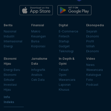
Berita
Finansial
Digital
Ekonopedia
Nasional
Makro
E-Commerce
Sejarah
Industri
Keuangan
Fintech
Ekonomi
Internasional
Bursa
Startup
Profil
Energi
Korporasi
Gadget
Istilah
Teknologi
Ekonomi
Ekonomi
Jurnalisme
In-Depth &
Video
Hijau
Data
Opini
News
Energi Baru
Infografik
Telaah
Wawancara
Ekonomi
Analisis
Opini
Katalogue
Sirkular
Cek Data
Wawancara
Foto
Investasi
Laporan
Podcast
Hijau
Khusus
Info
Indeks