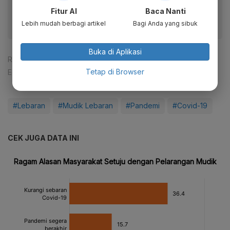
fitur menarik lainnya lewat aplikasi mobile Katadata.
Fitur AI
Baca Nanti
Lebih mudah berbagi artikel
Bagi Anda yang sibuk
Buka di Aplikasi
Reporter:
Rizky Alika
Tetap di Browser
Editor:
Pingit Aria
#Lebaran
#Mudik Lebaran
#Pandemi
#Covid-19
CEK JUGA DATA INI