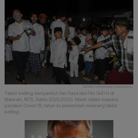
ANTARA FOTO/AHMAD SUBAIDI/WSJ.
Takbir keliling menyambut Hari Raya Idul Fitri 1441 H di
Mataram, NTB, Sabtu (23/5/2020). Masih dalam suasana
pandemi Covid-19, tahun ini pemerintah melarang takbir
keliling.