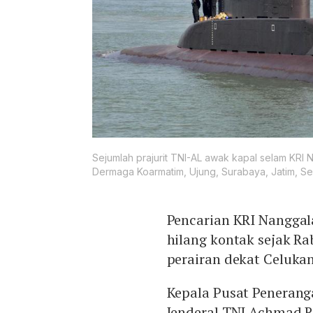
Sejumlah prajurit TNI-AL awak kapal selam KRI 
Dermaga Koarmatim, Ujung, Surabaya, Jatim, Sen
Pencarian KRI Nanggala
hilang kontak sejak R
perairan dekat Celukan
Kepala Pusat Penerang
Jenderal TNI Achmad R