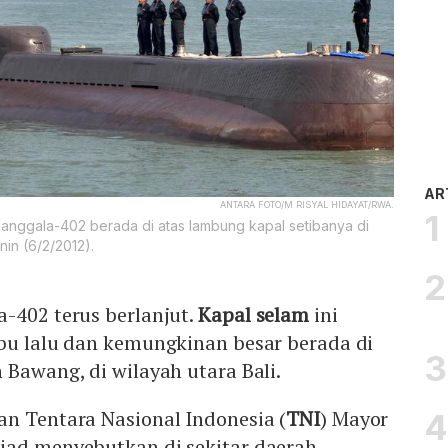
AR
ANTARA FOTO/M RISYAL HIDAYAT/RWA.
Nanggala-402 berada di atas lambung kapal setibanya di
in (6/2/2012).
-402 terus berlanjut.
Kapal selam
ini
abu lalu dan kemungkinan besar berada di
 Bawang, di wilayah utara Bali.
an Tentara Nasional Indonesia (
TNI
) Mayor
iad menyebutkan di sekitar daerah