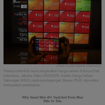
ANTARA FOTO/MUHAMMAD ADIMAJA/WSJ.
Pekerja memfoto layar pergerakan harga saham di Bursa Efek
Indonesia, Jakarta, Rabu (31/3/2021). Indeks Harga Saham
Gabungan (IHSG) pada perdagangan Sleasa (15/6) diprediksi
melanjutkan pelemahan.