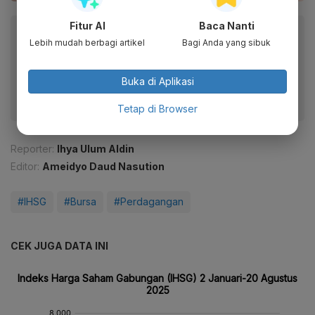
Fitur AI
Baca Nanti
Baca artikel ini lewat aplikasi mobile.
Lebih mudah berbagi artikel
Bagi Anda yang sibuk
Dapatkan pengalaman membaca lebih nyaman dan nikmati
fitur menarik lainnya lewat aplikasi mobile Katadata.
Buka di Aplikasi
Tetap di Browser
Reporter:
Ihya Ulum Aldin
Editor:
Ameidyo Daud Nasution
#IHSG
#Bursa
#Perdagangan
CEK JUGA DATA INI