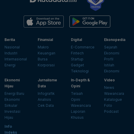
Berita
Finansial
Digital
Ekonopedia
Nasional
Makro
E-Commerce
Sejarah
Industri
Keuangan
Fintech
Ekonomi
Internasional
Bursa
Startup
Profil
Energi
Korporasi
Gadget
Istilah
Teknologi
Ekonomi
Ekonomi
Jurnalisme
In-Depth &
Video
Hijau
Data
Opini
News
Energi Baru
Infografik
Telaah
Wawancara
Ekonomi
Analisis
Opini
Katalogue
Sirkular
Cek Data
Wawancara
Foto
Investasi
Laporan
Podcast
Hijau
Khusus
Info
Indeks