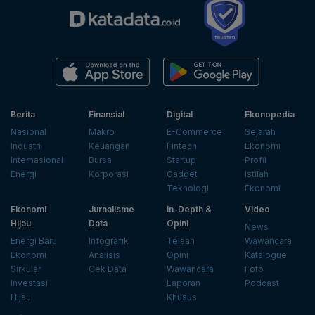
Berita
Finansial
Digital
Ekonopedia
Nasional
Makro
E-Commerce
Sejarah
Industri
Keuangan
Fintech
Ekonomi
Internasional
Bursa
Startup
Profil
Energi
Korporasi
Gadget
Istilah
Teknologi
Ekonomi
Ekonomi
Jurnalisme
In-Depth &
Video
Hijau
Data
Opini
News
Energi Baru
Infografik
Telaah
Wawancara
Ekonomi
Analisis
Opini
Katalogue
Sirkular
Cek Data
Wawancara
Foto
Investasi
Laporan
Podcast
Hijau
Khusus