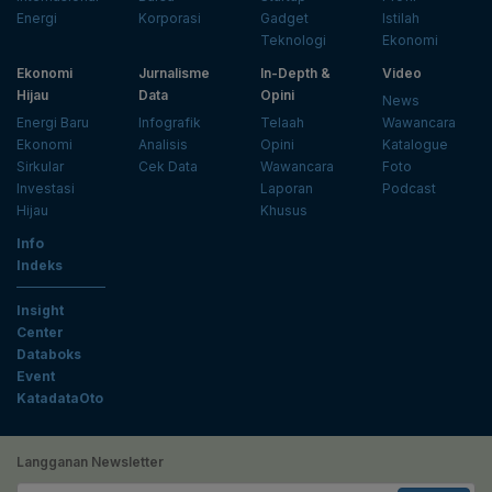
Energi
Korporasi
Gadget
Istilah
Teknologi
Ekonomi
Ekonomi
Jurnalisme
In-Depth &
Video
Hijau
Data
Opini
News
Energi Baru
Infografik
Telaah
Wawancara
Ekonomi
Analisis
Opini
Katalogue
Sirkular
Cek Data
Wawancara
Foto
Investasi
Laporan
Podcast
Hijau
Khusus
Info
Indeks
Insight
Center
Databoks
Event
KatadataOto
Langganan Newsletter
Email