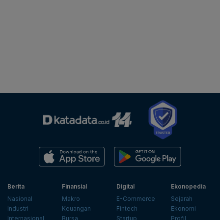
Berita
Finansial
Digital
Ekonopedia
Nasional
Makro
E-Commerce
Sejarah
Industri
Keuangan
Fintech
Ekonomi
Internasional
Bursa
Startup
Profil