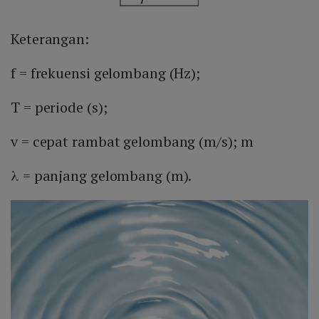
Keterangan:
f = frekuensi gelombang (Hz);
T = periode (s);
v = cepat rambat gelombang (m/s); m
λ = panjang gelombang (m).