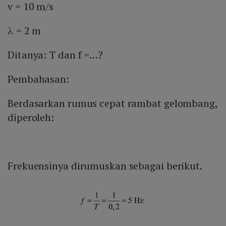
v = 10 m/s
λ = 2 m
Ditanya: T dan f =…?
Pembahasan:
Berdasarkan rumus cepat rambat gelombang,
diperoleh:
Frekuensinya dirumuskan sebagai berikut.