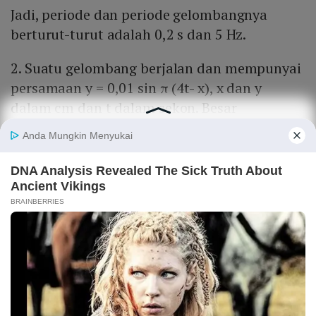
Jadi, periode dan periode gelombangnya
berturut-turut adalah 0,2 s dan 5 Hz.
2. Suatu gelombang berjalan dan mempunyai
persamaan y = 0,01 sin π (4t- x), x dan y
dalam cm dan t dalam sekon. Besar
simpangan di titik yang berjarak 5 cm dari
titik asalah pada saat titik asal telah bergetar
selama 2 sekon adalah?
Diketahui
y = 0,01 sin π (4t- x)
x = 5 cm
t = 2 s