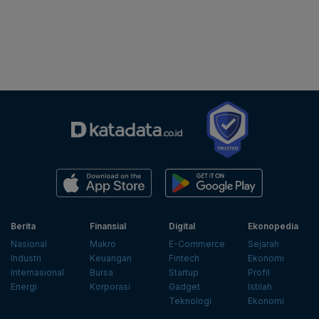
Berita
Finansial
Digital
Ekonopedia
Nasional
Makro
E-Commerce
Sejarah
Industri
Keuangan
Fintech
Ekonomi
Internasional
Bursa
Startup
Profil
Energi
Korporasi
Gadget
Istilah
Teknologi
Ekonomi