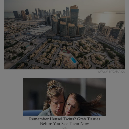
WWW.VISITQATAR.QA