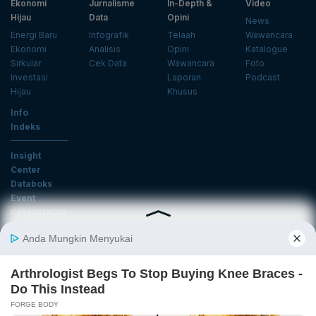
Ekonomi
Jurnalisme
In-Depth &
Video
Hijau
Data
Opini
News
Energi Baru
Infografik
Telaah
Wawancara
Ekonomi
Analisis
Opini
Katalogue
Sirkular
Cek Data
Wawancara
Foto
Investasi
Laporan
Podcast
Hijau
Khusus
Info
Indeks
Insight
Center
Databoks
Event
KatadataOto
Langganan Newsletter
Email
Daftar
Ikuti Kami