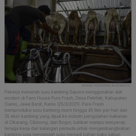
ANTARA FOTO/ADENG BUSTOMI/FOC.
Pekerja memerah susu kambing Sapera menggunakan alat
modern di Farm House Pure Fresh, Desa Petirhilir, Kabupaten
Ciamis, Jawa Barat, Kamis (25/3/2021). Pure Fresh
memproduksi susu kambing murni hingga 45 liter per hari dari
35 ekor kambing yang dijual ke industri pengolahan makanan
di Cikarang, Cibinong, dan Bogor, bahkan mampu menyerap
tenaga kerja dari kalangan pemuda untuk mengembangbiakan
kambing juga menggolah susu menjadi bahan baku sabun,