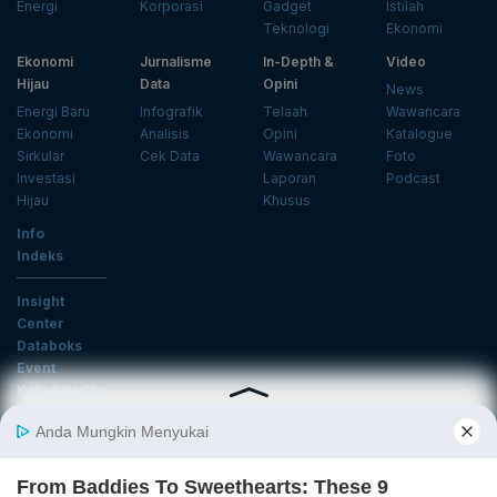
Energi
Korporasi
Gadget
Istilah
Teknologi
Ekonomi
Ekonomi
Jurnalisme
In-Depth &
Video
Hijau
Data
Opini
News
Energi Baru
Infografik
Telaah
Wawancara
Ekonomi
Analisis
Opini
Katalogue
Sirkular
Cek Data
Wawancara
Foto
Investasi
Laporan
Podcast
Hijau
Khusus
Info
Indeks
Insight
Center
Databoks
Event
KatadataOto
Langganan Newsletter
Email
Daftar