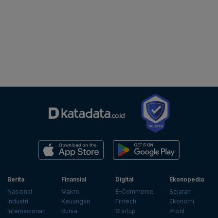
Berita
Finansial
Digital
Ekonopedia
Nasional
Makro
E-Commerce
Sejarah
Industri
Keuangan
Fintech
Ekonomi
Internasional
Bursa
Startup
Profil