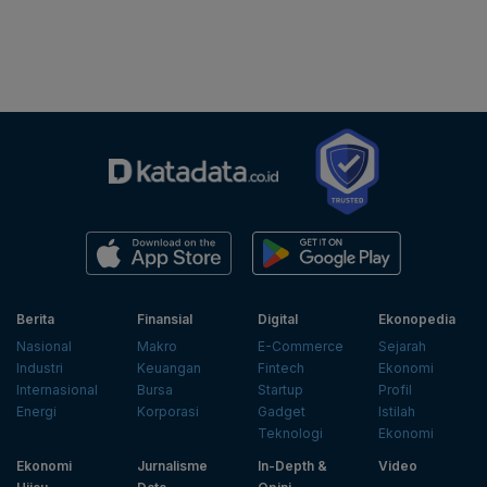
Berita
Finansial
Digital
Ekonopedia
Nasional
Makro
E-Commerce
Sejarah
Industri
Keuangan
Fintech
Ekonomi
Internasional
Bursa
Startup
Profil
Energi
Korporasi
Gadget
Istilah
Teknologi
Ekonomi
Ekonomi
Jurnalisme
In-Depth &
Video