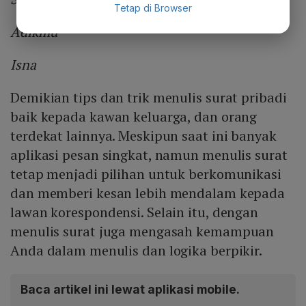
Tetap di Browser
Adikmu
Isna
Demikian tips dan trik menulis surat pribadi
baik kepada kawan keluarga, dan orang
terdekat lainnya. Meskipun saat ini banyak
aplikasi pesan singkat, namun menulis surat
tetap menjadi pilihan untuk berkomunikasi
dan memberi kesan lebih mendalam kepada
lawan korespondensi. Selain itu, dengan
menulis surat juga mengasah kemampuan
Anda dalam menulis dan logika berpikir.
Baca artikel ini lewat aplikasi mobile.