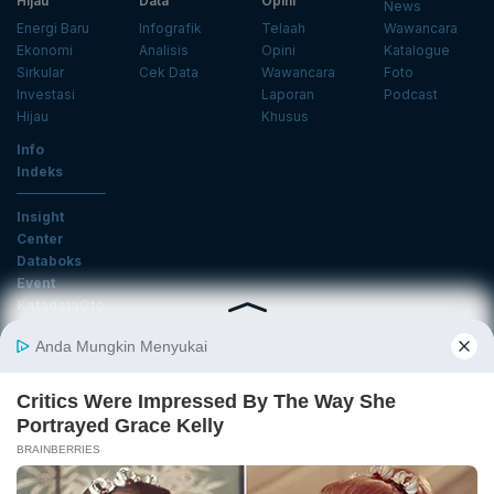
Hijau
Data
Opini
News
Energi Baru
Infografik
Telaah
Wawancara
Ekonomi
Analisis
Opini
Katalogue
Sirkular
Cek Data
Wawancara
Foto
Investasi
Laporan
Podcast
Hijau
Khusus
Info
Indeks
Insight
Center
Databoks
Event
KatadataOto
Langganan Newsletter
Email
Daftar
Ikuti Kami