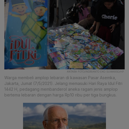
ANTARA FOTO/INDRIANTO EKO SUWARSO/HP.
Warga membeli amplop lebaran di kawasan Pasar Asemka,
Jakarta, Jumat (7/5/2021). Jelang memasuki Hari Raya Idul Fitri
1442 H, pedagang membanderol aneka ragam jenis amplop
bertema lebaran dengan harga Rp10 ribu per tiga bungkus.