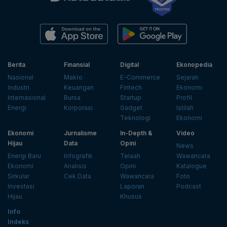
Berita
Finansial
Digital
Ekonopedia
Nasional
Makro
E-Commerce
Sejarah
Industri
Keuangan
Fintech
Ekonomi
Internasional
Bursa
Startup
Profil
Energi
Korporasi
Gadget
Istilah
Teknologi
Ekonomi
Ekonomi
Jurnalisme
In-Depth &
Video
Hijau
Data
Opini
News
Energi Baru
Infografik
Telaah
Wawancara
Ekonomi
Analisis
Opini
Katalogue
Sirkular
Cek Data
Wawancara
Foto
Investasi
Laporan
Podcast
Hijau
Khusus
Info
Indeks