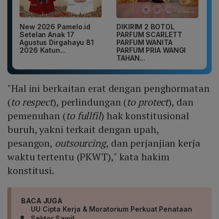
New 2026 Pamelo.id
DIKIRIM 2 BOTOL
Setelan Anak 17
PARFUM SCARLETT
Agustus Dirgahayu 81
PARFUM WANITA
2026 Katun...
PARFUM PRIA WANGI
TAHAN...
"Hal ini berkaitan erat dengan penghormatan
(
to respect
), perlindungan (
to protect
), dan
pemenuhan (
to fullfil
) hak konstitusional
buruh, yakni terkait dengan upah,
pesangon,
outsourcing
, dan perjanjian kerja
waktu tertentu (PKWT)," kata hakim
konstitusi.
BACA JUGA
UU Cipta Kerja & Moratorium Perkuat Penataan
Sektor Sawit