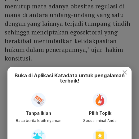
menutup mata adanya obesitas regulasi di
mana di antara undang-undang yang satu
dengan yang lainnya terjadi tumpang-tindih
sehingga menciptakan egosektoral yang
berakibat menimbulkan ketidakpastian
hukum dalam penerapannya," ujar hakim
konsitusi.
×
Buka di Aplikasi Katadata untuk pengalaman
terbaik!
Tanpa Iklan
Pilih Topik
Baca berita lebih nyaman
Sesuai minat Anda