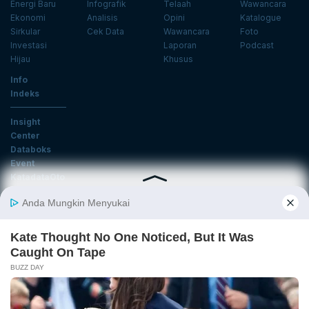
Energi Baru
Infografik
Telaah
Wawancara
Ekonomi
Analisis
Opini
Katalogue
Sirkular
Cek Data
Wawancara
Foto
Investasi
Laporan
Podcast
Hijau
Khusus
Info
Indeks
Insight
Center
Databoks
Event
KatadataOto
Langganan Newsletter
Email
Daftar
Ikuti Kami