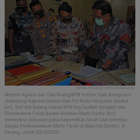
ANTARA FOTO/ASEP FATHULRAHMAN/FOC.
Menteri Agraria dan Tata Ruang/BPN Sofyan Djalil (ketiga kiri)
didampingi Kapolda Banten Irjen Pol Rudy Heriyanto (kedua
kiri), Staf Ahli Bidang Hukum BPN Iing Sodikin (tengah) dan
Dirreskrimum Polda Banten Kombes Martri Sonny (kiri)
memeriksa dokumen palsu kepemilikan tanah saat meninjau
Satgas Pemberantasan Mafia Tanah di Mapolda Banten, di
Serang, Jumat (26/3/2021).