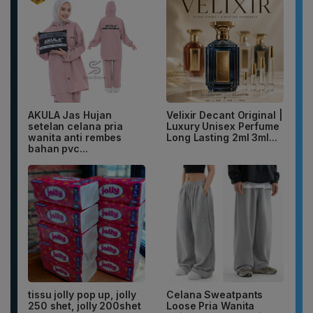
AKULA Jas Hujan
Velixir Decant Original |
setelan celana pria
Luxury Unisex Perfume
wanita anti rembes
Long Lasting 2ml 3ml...
bahan pvc...
tissu jolly pop up, jolly
Celana Sweatpants
250 shet, jolly 200shet
Loose Pria Wanita