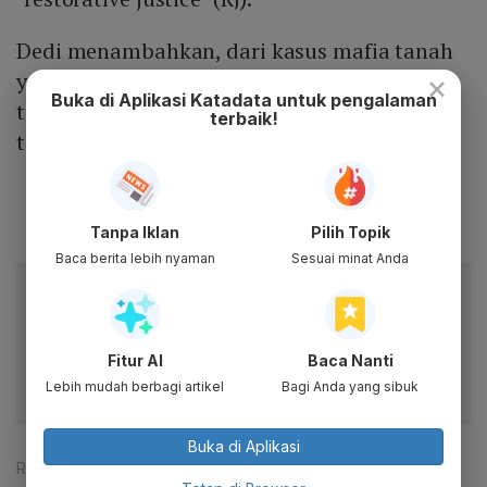
Dedi menambahkan, dari kasus mafia tanah
yang ditangani, penyidik Bareskrim Polri
×
Buka di Aplikasi Katadata untuk pengalaman
telah menetapkan 61 orang sebagai
terbaik!
tersangka dalam perkara tersebut.
Tanpa Iklan
Pilih Topik
Baca berita lebih nyaman
Sesuai minat Anda
Baca artikel ini lewat aplikasi mobile.
Dapatkan pengalaman membaca lebih nyaman dan nikmati
fitur menarik lainnya lewat aplikasi mobile Katadata.
Fitur AI
Baca Nanti
Lebih mudah berbagi artikel
Bagi Anda yang sibuk
Buka di Aplikasi
Reporter:
Rezza Aji Pratama