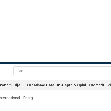
konomi Hijau
Jurnalisme Data
In-Depth & Opini
Otomotif
V
Internasional
Energi