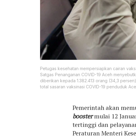
Petugas kesehatan mempersiapkan cairan vaksi
Satgas Penanganan COVID-19 Aceh menyebutkan
diberikan kepada 1.382.413 orang (34,3 persen)
total sasaran vaksinasi COVID-19 penduduk A
Pemerintah akan memu
booster
mulai 12 Janua
tertinggi dan pelayan
Peraturan Menteri Kes