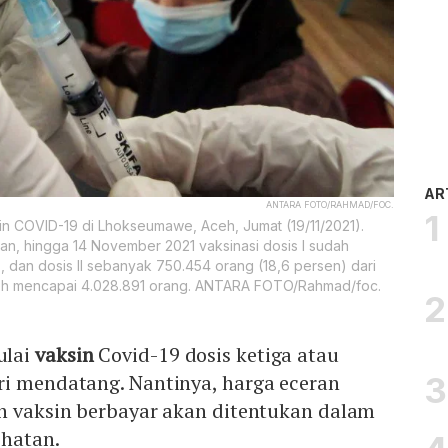
AR
ANTARA FOTO/RAHMAD/FOC.
n COVID-19 di Lhokseumawe, Aceh, Jumat (19/11/2021).
, hingga 14 November 2021 vaksinasi dosis I sudah
, dan dosis II sebanyak 750.454 orang (18,6 persen) dari
ceh mencapai 4.028.891 orang. ANTARA FOTO/Rahmad/foc.
lai
vaksin
Covid-19 dosis ketiga atau
ri mendatang. Nantinya, harga eceran
an vaksin berbayar akan ditentukan dalam
ehatan.