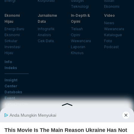
Energi
Korporasi
Gadget
Istilah
Teknologi
Ekonomi
Ekonomi
Jurnalisme
In-Depth &
Video
Hijau
Data
Opini
News
Energi Baru
Infografik
Telaah
Wawancara
Ekonomi
Analisis
Opini
Katalogue
Sirkular
Cek Data
Wawancara
Foto
Investasi
Laporan
Podcast
Hijau
Khusus
Info
Indeks
Insight
Center
Databoks
Event
KatadataOto
Langganan Newsletter
Email
Daftar