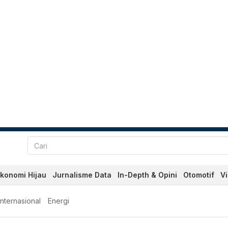
konomi Hijau
Jurnalisme Data
In-Depth & Opini
Otomotif
V
Internasional
Energi