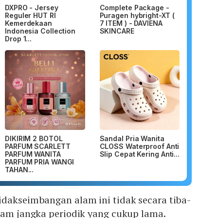
DXPRO - Jersey
Complete Package -
Reguler HUT RI
Puragen hybright-XT (
Kemerdekaan
7 ITEM ) - DAVIENA
Indonesia Collection
SKINCARE
Drop 1...
DIKIRIM 2 BOTOL
Sandal Pria Wanita
PARFUM SCARLETT
CLOSS Waterproof Anti
PARFUM WANITA
Slip Cepat Kering Anti...
PARFUM PRIA WANGI
TAHAN...
idakseimbangan alam ini tidak secara tiba-
lam jangka periodik yang cukup lama.