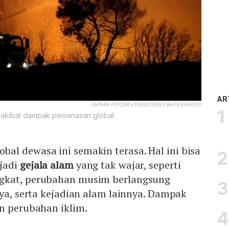
AR
ANTARA FOTO/REUTERS/COSTAS BALTAS/HP/CFO
ul akibat dampak pemanasan global.
al dewasa ini semakin terasa. Hal ini bisa
jadi
gejala alam
yang tak wajar, seperti
gkat, perubahan musim berlangsung
nya, serta kejadian alam lainnya. Dampak
n perubahan iklim.