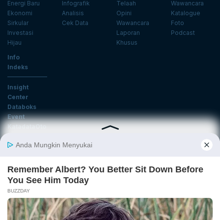
Energi Baru
Infografik
Telaah
Wawancara
Ekonomi
Analisis
Opini
Katalogue
Sirkular
Cek Data
Wawancara
Foto
Investasi
Laporan
Podcast
Hijau
Khusus
Info
Indeks
Insight
Center
Databoks
Event
KatadataOto
Langganan Newsletter
Email
Daftar
Ikuti Kami