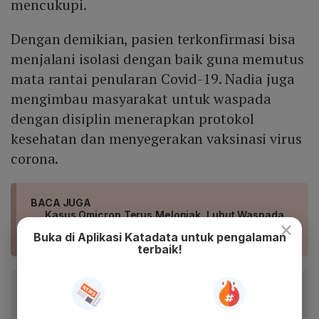
mencukupi.
Dengan demikian, pasien terkonfirmasi bisa
menjalani isolasi dengan baik guna memutus
mata rantai penularan Covid-19. Nadia juga
mengimbau masyarakat untuk waspada
dengan disiplin menerapkan protokol
kesehatan dan menyegerakan vaksinasi virus
corona.
BACA JUGA
Kasus Omicron Terus Melonjak, Luhut Waspada
×
Jika RS Terisi 20-30%
Buka di Aplikasi Katadata untuk pengalaman
terbaik!
Baca artikel ini lewat aplikasi mobile.
Dapatkan pengalaman membaca lebih nyaman dan nikmati