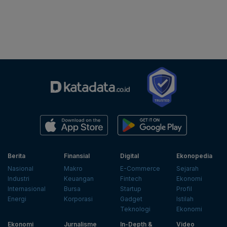
Berita
Finansial
Digital
Ekonopedia
Nasional
Makro
E-Commerce
Sejarah
Industri
Keuangan
Fintech
Ekonomi
Internasional
Bursa
Startup
Profil
Energi
Korporasi
Gadget
Istilah
Teknologi
Ekonomi
Ekonomi
Jurnalisme
In-Depth &
Video