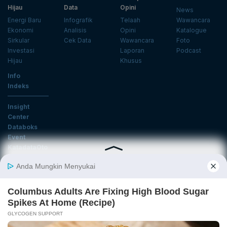
Hijau
Data
Opini
News
Energi Baru
Infografik
Telaah
Wawancara
Ekonomi
Analisis
Opini
Katalogue
Sirkular
Cek Data
Wawancara
Foto
Investasi
Laporan
Podcast
Hijau
Khusus
Info
Indeks
Insight
Center
Databoks
Event
KatadataOto
Langganan Newsletter
Email
Daftar
Ikuti Kami