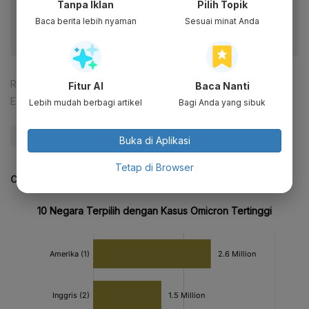
Tanpa Iklan
Pilih Topik
fitur menarik lainnya lewat aplikasi mobile Katadata.
Baca berita lebih nyaman
Sesuai minat Anda
Reporter:
Rizky Alika
Fitur AI
Baca Nanti
Editor:
Ameidyo Daud Nasution
Lebih mudah berbagi artikel
Bagi Anda yang sibuk
#Omicron
#Covid-19
#Virus Corona
Buka di Aplikasi
Tetap di Browser
CEK JUGA DATA INI