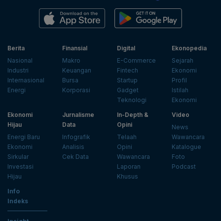
Berita
Finansial
Digital
Ekonopedia
Nasional
Makro
E-Commerce
Sejarah
Industri
Keuangan
Fintech
Ekonomi
Internasional
Bursa
Startup
Profil
Energi
Korporasi
Gadget
Istilah
Teknologi
Ekonomi
Ekonomi
Jurnalisme
In-Depth &
Video
Hijau
Data
Opini
News
Energi Baru
Infografik
Telaah
Wawancara
Ekonomi
Analisis
Opini
Katalogue
Sirkular
Cek Data
Wawancara
Foto
Investasi
Laporan
Podcast
Hijau
Khusus
Info
Indeks