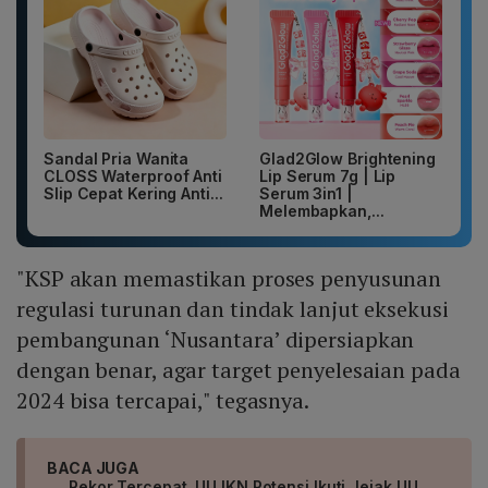
Sandal Pria Wanita
Glad2Glow Brightening
CLOSS Waterproof Anti
Lip Serum 7g | Lip
Slip Cepat Kering Anti...
Serum 3in1 |
Melembapkan,...
"KSP akan memastikan proses penyusunan
regulasi turunan dan tindak lanjut eksekusi
pembangunan ‘Nusantara’ dipersiapkan
dengan benar, agar target penyelesaian pada
2024 bisa tercapai," tegasnya.
BACA JUGA
Rekor Tercepat, UU IKN Potensi Ikuti Jejak UU