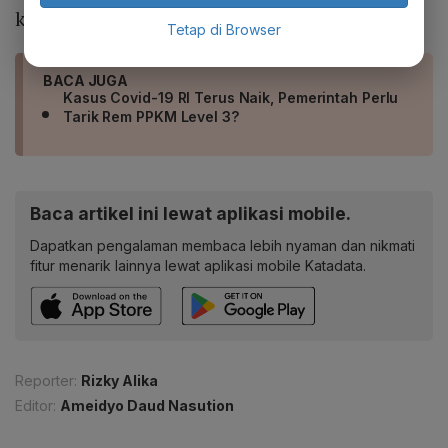
kasus nasional.
Tetap di Browser
BACA JUGA
Kasus Covid-19 RI Terus Naik, Pemerintah Perlu
Tarik Rem PPKM Level 3?
Baca artikel ini lewat aplikasi mobile.
Dapatkan pengalaman membaca lebih nyaman dan nikmati
fitur menarik lainnya lewat aplikasi mobile Katadata.
Reporter:
Rizky Alika
Editor:
Ameidyo Daud Nasution