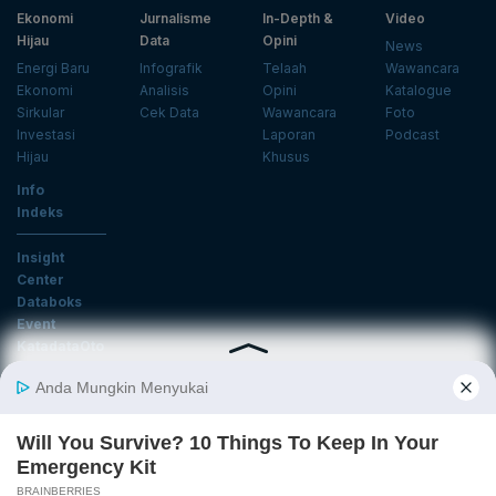
Ekonomi
Jurnalisme
In-Depth &
Video
Hijau
Data
Opini
News
Energi Baru
Infografik
Telaah
Wawancara
Ekonomi
Analisis
Opini
Katalogue
Sirkular
Cek Data
Wawancara
Foto
Investasi
Laporan
Podcast
Hijau
Khusus
Info
Indeks
Insight
Center
Databoks
Event
KatadataOto
Langganan Newsletter
Email
Daftar