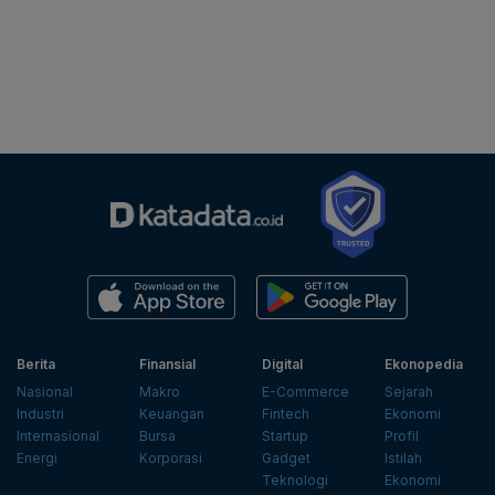
Berita
Finansial
Digital
Ekonopedia
Nasional
Makro
E-Commerce
Sejarah
Industri
Keuangan
Fintech
Ekonomi
Internasional
Bursa
Startup
Profil
Energi
Korporasi
Gadget
Istilah
Teknologi
Ekonomi