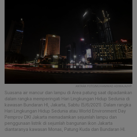
ANTARA FOTO/MUHAMMAD ADIMAJA/HP.
Suasana air mancur dan lampu di Area patung saat dipadamkan
dalam rangka memperingati Hari Lingkungan Hidup Sedunia di
kawasan Bundaran HI, Jakarta, Sabtu (5/6/2021). Dalam rangka
Hari Lingkungan Hidup Sedunia atau World Environment Day
Pemprov DKI Jakarta memadamkan sejumlah lampu dan
penggunaan listrik di sejumlah bangunan ikon Jakarta
diantaranya kawasan Monas, Patung Kuda dan Bundaran HI.