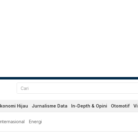
konomi Hijau
Jurnalisme Data
In-Depth & Opini
Otomotif
V
Internasional
Energi