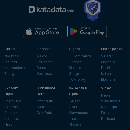
Berita
Finansial
Digital
Ekonopedia
Nasional
Makro
E-Commerce
Sejarah
Industri
Keuangan
Fintech
Ekonomi
Internasional
Bursa
Startup
Profil
Energi
Korporasi
Gadget
Istilah
Teknologi
Ekonomi
Ekonomi
Jurnalisme
In-Depth &
Video
Hijau
Data
Opini
News
Energi Baru
Infografik
Telaah
Wawancara
Ekonomi
Analisis
Opini
Katalogue
Sirkular
Cek Data
Wawancara
Foto
Investasi
Laporan
Podcast
Hijau
Khusus