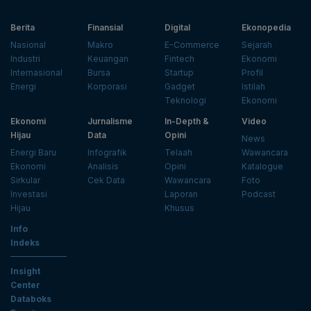
Berita
Finansial
Digital
Ekonopedia
Nasional
Makro
E-Commerce
Sejarah
Industri
Keuangan
Fintech
Ekonomi
Internasional
Bursa
Startup
Profil
Energi
Korporasi
Gadget
Istilah
Teknologi
Ekonomi
Ekonomi
Jurnalisme
In-Depth &
Video
Hijau
Data
Opini
News
Energi Baru
Infografik
Telaah
Wawancara
Ekonomi
Analisis
Opini
Katalogue
Sirkular
Cek Data
Wawancara
Foto
Investasi
Laporan
Podcast
Hijau
Khusus
Info
Indeks
Insight
Center
Databoks