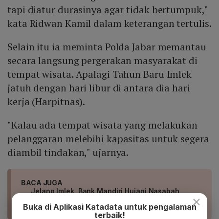
tapi diatur durasinya agar tidak bertumpuk,"
kata Ridwan Kamil dalam keterangan tertulis.
Selain itu ia meminta Polda Jabar memantau
secara langsung pergerakan masyarakat di
tempat wisata. Apalagi Tahun Baru Imlek
jatuh dengan hari libur di antara dia hari
kerja (Harpitnas).
"Kalau ada tempat wisata yang melakukan
pelanggaran melebihi kapasitas untuk segera
diambil tindakan," ujarnya.
BACA JUGA
Jelang Imlek, Bank Mandiri Hujani Nasabah
×
dengan Diskon dan Cashback
Buka di Aplikasi Katadata untuk pengalaman
terbaik!