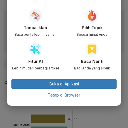
Baca artikel ini lewat aplikasi mobile.
Dapatkan pengalaman membaca lebih nyaman dan nikmati
Tanpa Iklan
Pilih Topik
fitur menarik lainnya lewat aplikasi mobile Katadata.
Baca berita lebih nyaman
Sesuai minat Anda
Fitur AI
Baca Nanti
#Imlek
#Covid-19
#Prokes
Lebih mudah berbagi artikel
Bagi Anda yang sibuk
CEK JUGA DATA INI
Buka di Aplikasi
Tetap di Browser