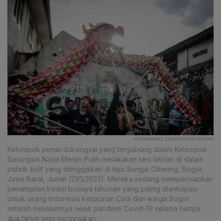
MUHAMMAD ZAENUDDIN|KATADATA
Kelompok penari barongsai yang tergabung dalam Kelompok
Barongsai Naga Merah Putih melakukan sesi latihan di dalam
pabrik kulit yang ditinggalkan di tepi Sungai Ciliwung, Bogor,
Jawa Barat, Jumat (21/1/2022). Mereka sedang mempersiapkan
penampilan tradisi budaya tahunan yang paling diantisipasi
untuk orang Indonesia keturunan Cina dan warga Bogor.
setelah sebelumnya sejak pandemi Covid-19 selama hampir
dua tahun sepi pertunjukan.