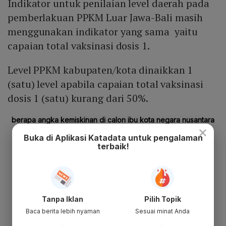
Indikator untuk penilaian level daerah pada
pemberlakuan PPKM Luar Jawa-Bali masih
menggunakan indikator yang sama yaitu
capaian total vaksinasi dosis 1.
Level PPKM kabupaten/kota dinaikkan 1
(satu) level apabila capaian total vaksinasi
dosis 1 (satu) kurang dari 50%.
×
Buka di Aplikasi Katadata untuk pengalaman
terbaik!
Tanpa Iklan
Pilih Topik
Baca berita lebih nyaman
Sesuai minat Anda