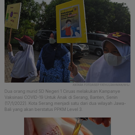
ANTARA FOTO/ASEP FATHULRAHMAN/WSJ.
Dua orang murid SD Negeri 1 Ciruas melakukan Kampanye
Vaksinasi COVID-19 Untuk Anak di Serang, Banten, Senin
(17/1/2022). Kota Serang menjadi satu dari dua wilayah Jawa-
Bali yang akan berstatus PPKM Level 3.