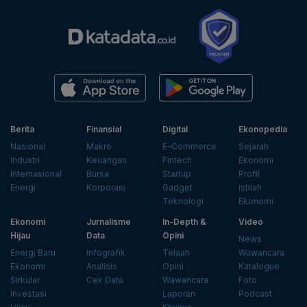
Berita
Finansial
Digital
Ekonopedia
Nasional
Makro
E-Commerce
Sejarah
Industri
Keuangan
Fintech
Ekonomi
Internasional
Bursa
Startup
Profil
Energi
Korporasi
Gadget
Istilah
Teknologi
Ekonomi
Ekonomi
Jurnalisme
In-Depth &
Video
Hijau
Data
Opini
News
Energi Baru
Infografik
Telaah
Wawancara
Ekonomi
Analisis
Opini
Katalogue
Sirkular
Cek Data
Wawancara
Foto
Investasi
Laporan
Podcast