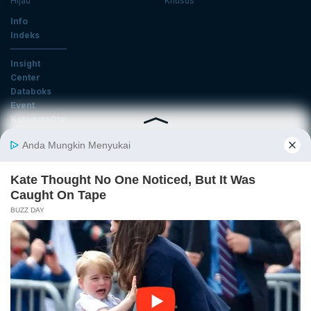
Hijau
Khusus
Info
Indeks
Insight
Center
Databoks
Event
KatadataOto
Langganan Newsletter
Email
Daftar
Ikuti Kami
Tentang Katadata
Advertising
Karier
Pedoman Media Siber
Kebijakan Privasi
Disclaimer
Hubungi Kami
©2026 Katadata. Hak cipta dilindungi Undang-undang.