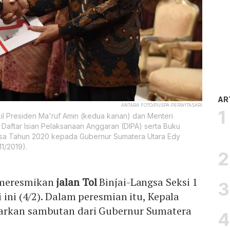
AR
ANTARA FOTO/PUSPA PERWITASARI
l Presiden Ma'ruf Amin (kedua kanan) dan Menteri
 Daftar Isian Pelaksanaan Anggaran (DIPA) serta Buku
esa Tahun 2020 kepada Gubernur Sumatera Utara Edy
11/2019).
meresmikan
jalan Tol
Binjai-Langsa Seksi 1
 ini (4/2). Dalam peresmian itu, Kepala
arkan sambutan dari Gubernur Sumatera