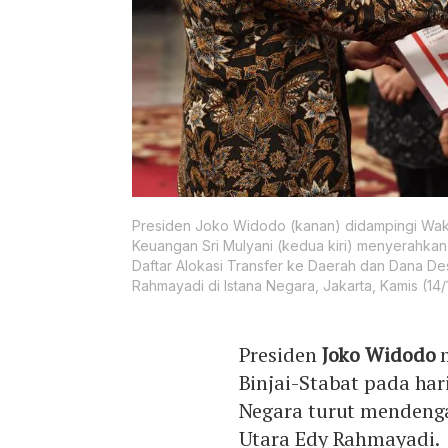
Presiden Joko Widodo (kanan) didampingi Waki
Keuangan Sri Mulyani (kedua kiri) menyerahkan
Daftar Alokasi Transfer ke Daerah dan Dana D
Rahmayadi di Istana Negara, Jakarta, Kamis (14/
Presiden
Joko Widodo
Binjai-Stabat pada hari
Negara turut mendeng
Utara Edy Rahmayadi.