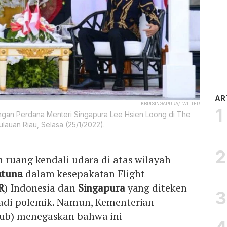
AR
KBRISINGAPURA/TWITTER
gan Perdana Menteri Singapura Lee Hsien Loong di The
lauan Riau, Selasa (25/1/2022).
 ruang kendali udara di atas wilayah
atuna
dalam kesepakatan Flight
R
) Indonesia dan
Singapura
yang diteken
adi polemik. Namun, Kementerian
ub) menegaskan bahwa ini