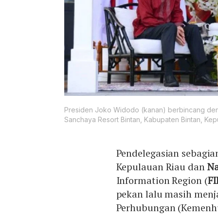
Presiden Joko Widodo (kanan) berbincang den
Sanchaya Resort Bintan, Kabupaten Bintan, Kepu
Pendelegasian sebagian
Kepulauan Riau dan
N
Information Region (
FI
pekan lalu masih menj
Perhubungan (Kemenh